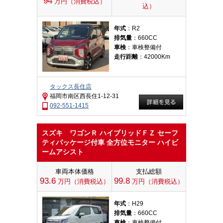
94
万円（消費税込）
込）
年式
：R2
排気量
：660CC
車検
：車検整備付
走行距離
：42000Km
タックス長住店
福岡市南区西長住1-12-31
092-551-1415
スズキ ワゴンＲ ハイブリッドＦＺ セーフ
ティパッケージ付車 全方位モニター ハイビ
ームアシスト
車両本体価格
支払総額
93.6
99.8
万円（消費税込）
万円（消費税込）
年式
：H29
排気量
：660CC
車検
：車検整備付