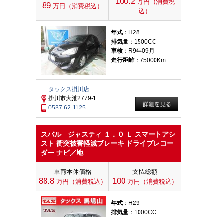
100.2
万円（消費税
89
万円（消費税込）
込）
年式
：H28
排気量
：1500CC
車検
：R9年09月
走行距離
：75000Km
タックス掛川店
掛川市大池2779-1
0537-62-1125
スバル ジャスティ １．０ Ｌ スマートアシ
スト 衝突被害軽減ブレーキ ドライブレコー
ダー ナビ／地
車両本体価格
支払総額
88.8
100
万円（消費税込）
万円（消費税込）
年式
：H29
排気量
：1000CC