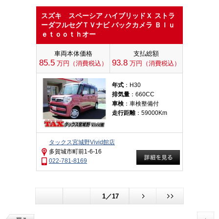
スズキ スペーシア ハイブリッドＸ ストラ
ーダフルセグＴＶナビ バックカメラ Ｂｌｕ
ｅｔｏｏｔｈオー
車両本体価格
支払総額
85.5
93.8
万円（消費税込）
万円（消費税込）
年式
：H30
排気量
：660CC
車検
：車検整備付
走行距離
：59000Km
タックス宮城野Vivid館店
多賀城市町前1-6-16
022-781-8169
1／17