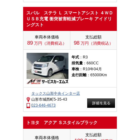
スバル ステラ Ｌ スマートアシスト ４ＷＤ
ＵＳＢ充電 衝突被害軽減ブレーキ アイドリ
ングスト
車両本体価格
支払総額
89
98
万円（消費税込）
万円（消費税込）
年式
：R3
排気量
：660CC
車検
：R10年04月
走行距離
：65000Km
タックス山形中央インター店
山形市城西町5-35-43
023-646-4673
トヨタ アクア Ｓスタイルブラック
支払総額
車両本体価格