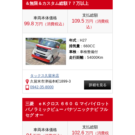
＆無限＆カスタム総額７７万以上
支払総額
車両本体価格
109.5
万円（消費税
99.8
万円（消費税込）
込）
年式
：H27
排気量
：660CC
車検
：車検整備付
走行距離
：54000Km
タックス久留米店
久留米市津福本町1899-3
0942-35-8000
三菱 ｅＫクロス ６６０ Ｇ マイパイロット
パノラミックビュー パナソニックナビ フル
セグ オー
支払総額
車両本体価格
102.6
万円（消費税