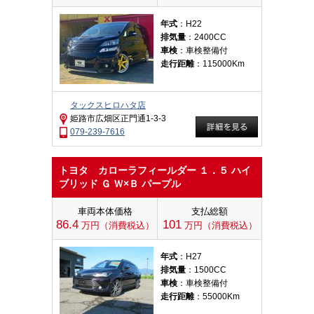
年式
：H22
排気量
：2400CC
車検
：車検整備付
走行距離
：115000Km
タックスヒロハタ店
姫路市広畑区正門通1-3-3
079-239-7616
トヨタ カローラフィールダー １．５ ハイ
ブリッド Ｇ Ｗ×Ｂ パープル
車両本体価格
支払総額
86.4
101
万円（消費税込）
万円（消費税込）
年式
：H27
排気量
：1500CC
車検
：車検整備付
走行距離
：55000Km