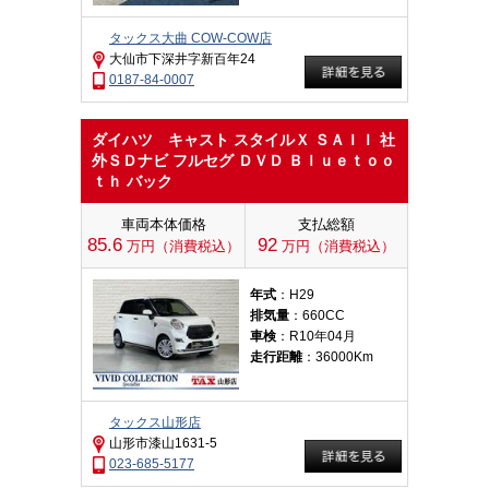
タックス大曲 COW-COW店
大仙市下深井字新百年24
0187-84-0007
ダイハツ キャスト スタイルＸ ＳＡＩＩ 社
外ＳＤナビ フルセグ ＤＶＤ Ｂｌｕｅｔｏｏ
ｔｈ バック
車両本体価格
支払総額
85.6
92
万円（消費税込）
万円（消費税込）
年式
：H29
排気量
：660CC
車検
：R10年04月
走行距離
：36000Km
タックス山形店
山形市漆山1631-5
023-685-5177