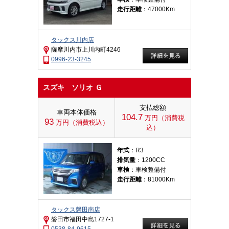
走行距離
：47000Km
タックス川内店
薩摩川内市上川内町4246
0996-23-3245
スズキ ソリオ Ｇ
支払総額
車両本体価格
104.7
万円（消費税
93
万円（消費税込）
込）
年式
：R3
排気量
：1200CC
車検
：車検整備付
走行距離
：81000Km
タックス磐田南店
磐田市福田中島1727-1