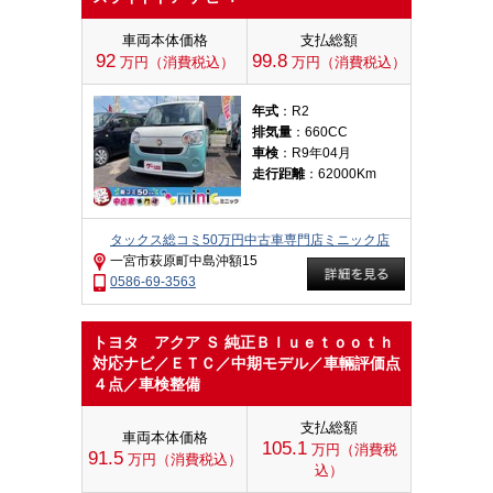
車両本体価格
支払総額
92
99.8
万円（消費税込）
万円（消費税込）
年式
：R2
排気量
：660CC
車検
：R9年04月
走行距離
：62000Km
タックス総コミ50万円中古車専門店ミニック店
一宮市萩原町中島沖額15
0586-69-3563
トヨタ アクア Ｓ 純正Ｂｌｕｅｔｏｏｔｈ
対応ナビ／ＥＴＣ／中期モデル／車輛評価点
４点／車検整備
支払総額
車両本体価格
105.1
万円（消費税
91.5
万円（消費税込）
込）