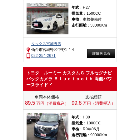
年式
：H27
排気量
：1500CC
車検
：車検整備付
走行距離
：58000Km
タックス宮城野店
仙台市宮城野区中野1-4-4
022-254-2671
トヨタ ルーミー カスタムＧ フルセグナビ
バックカメラ Ｂｌｕｅｔｏｏｔｈ 両側パワ
ースライドド
車両本体価格
支払総額
89.5
99.8
万円（消費税込）
万円（消費税込）
年式
：H30
排気量
：1000CC
車検
：R9年06月
走行距離
：90000Km