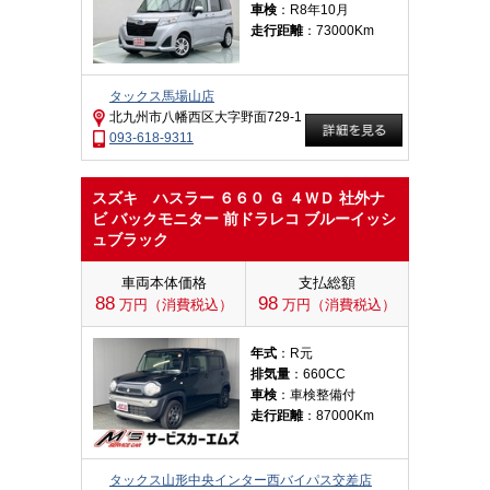
車検
：R8年10月
走行距離
：73000Km
タックス馬場山店
北九州市八幡西区大字野面729-1
093-618-9311
スズキ ハスラー ６６０ Ｇ ４ＷＤ 社外ナ
ビ バックモニター 前ドラレコ ブルーイッシ
ュブラック
車両本体価格
支払総額
88
98
万円（消費税込）
万円（消費税込）
年式
：R元
排気量
：660CC
車検
：車検整備付
走行距離
：87000Km
タックス山形中央インター西バイパス交差店