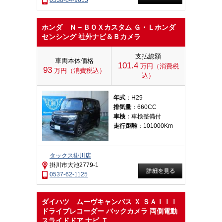
0538-84-9615
ホンダ Ｎ－ＢＯＸカスタム Ｇ・Ｌホンダ
センシング 社外ナビ＆Ｂカメラ
支払総額
車両本体価格
101.4
万円（消費税
93
万円（消費税込）
込）
年式
：H29
排気量
：660CC
車検
：車検整備付
走行距離
：101000Km
タックス掛川店
掛川市大池2779-1
0537-62-1125
ダイハツ ムーヴキャンバス Ｘ ＳＡＩＩＩ
ドライブレコーダー バックカメラ 両側電動
スライドドア ナビ Ｔ