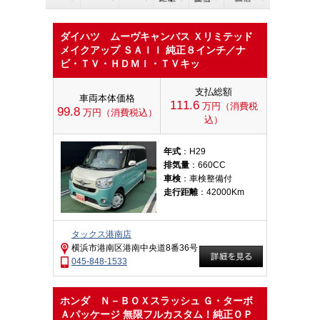
ダイハツ ムーヴキャンバス Ｘリミテッド
メイクアップ ＳＡＩＩ 純正８インチ／ナ
ビ・ＴＶ・ＨＤＭＩ・ＴＶキッ
支払総額
車両本体価格
111.6
万円（消費税
99.8
万円（消費税込）
込）
年式
：H29
排気量
：660CC
車検
：車検整備付
走行距離
：42000Km
タックス港南店
横浜市港南区港南中央道8番36号
045-848-1533
ホンダ Ｎ－ＢＯＸスラッシュ Ｇ・ターボ
Ａパッケージ 無限フルカスタム！純正ＯＰ