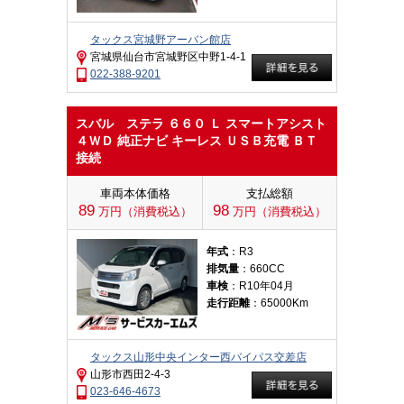
タックス宮城野アーバン館店
宮城県仙台市宮城野区中野1-4-1
022-388-9201
スバル ステラ ６６０ Ｌ スマートアシスト
４ＷＤ 純正ナビ キーレス ＵＳＢ充電 ＢＴ
接続
車両本体価格
支払総額
89
98
万円（消費税込）
万円（消費税込）
年式
：R3
排気量
：660CC
車検
：R10年04月
走行距離
：65000Km
タックス山形中央インター西バイパス交差店
山形市西田2-4-3
023-646-4673