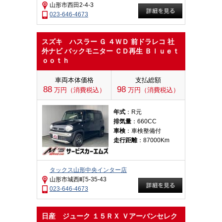
山形市西田2-4-3
023-646-4673
スズキ ハスラー Ｇ ４ＷＤ 前ドラレコ 社
外ナビ バックモニター ＣＤ再生 Ｂｌｕｅｔ
ｏｏｔｈ
車両本体価格
支払総額
88
98
万円（消費税込）
万円（消費税込）
年式
：R元
排気量
：660CC
車検
：車検整備付
走行距離
：87000Km
タックス山形中央インター店
山形市城西町5-35-43
023-646-4673
日産 ジューク １５ＲＸ Ｖアーバンセレク