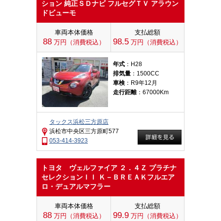
ション 純正ＳＤナビ フルセグＴＶ アラウン
ドビューモ
車両本体価格
支払総額
88
98.5
万円（消費税込）
万円（消費税込）
年式
：H28
排気量
：1500CC
車検
：R9年12月
走行距離
：67000Km
タックス浜松三方原店
浜松市中央区三方原町577
053-414-3923
トヨタ ヴェルファイア ２．４Ｚ プラチナ
セレクションＩＩ Ｋ－ＢＲＥＡＫフルエア
ロ・デュアルマフラー
車両本体価格
支払総額
88
99.9
万円（消費税込）
万円（消費税込）