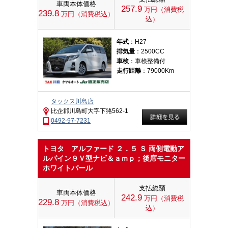
車両本体価格
257.9
万円（消費税
239.8
万円（消費税込）
込）
年式
：H27
排気量
：2500CC
車検
：車検整備付
走行距離
：79000Km
タックス川島店
比企郡川島町大字下狢562-1
0492-97-7231
トヨタ アルファード ２．５ Ｓ 両側電動ア
ルパイン９Ｖ型ナビ＆ａｍｐ；後席モニター
ホワイトパール
支払総額
車両本体価格
242.9
万円（消費税
229.8
万円（消費税込）
込）