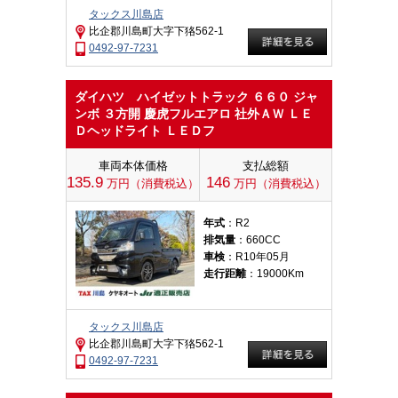
タックス川島店
比企郡川島町大字下狢562-1
0492-97-7231
ダイハツ ハイゼットトラック ６６０ ジャ
ンボ ３方開 慶虎フルエアロ 社外ＡＷ ＬＥ
Ｄヘッドライト ＬＥＤフ
車両本体価格
支払総額
135.9
146
万円（消費税込）
万円（消費税込）
年式
：R2
排気量
：660CC
車検
：R10年05月
走行距離
：19000Km
タックス川島店
比企郡川島町大字下狢562-1
0492-97-7231