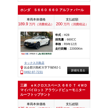
ホンダ Ｓ６６０ ６６０ アルファ パール
車両本体価格
支払総額
189.9
200
万円（消費税込）
万円（消費税込）
年式
：H28
排気量
：660CC
車検
：R9年12月
走行距離
：22000Km
タックス川島店
比企郡川島町大字下狢562-1
0492-97-7231
三菱 ｅＫクロススペース ６６０ Ｔ ４ＷＤ
マイパイロット アラウンドビューモニター
ルーフトップテント
車両本体価格
支払総額