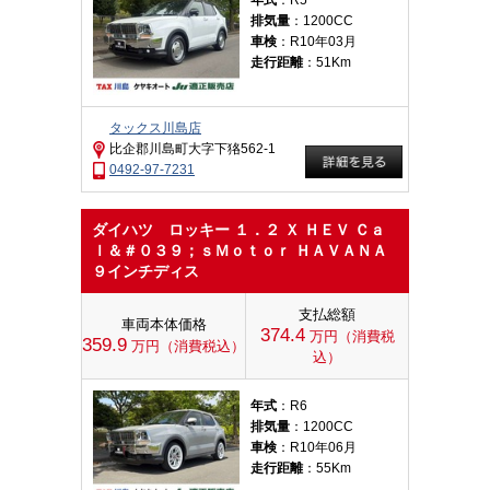
年式
：R5
排気量
：1200CC
車検
：R10年03月
走行距離
：51Km
タックス川島店
比企郡川島町大字下狢562-1
0492-97-7231
ダイハツ ロッキー １．２ Ｘ ＨＥＶ Ｃａ
ｌ＆＃０３９；ｓＭｏｔｏｒ ＨＡＶＡＮＡ
９インチディス
支払総額
車両本体価格
374.4
万円（消費税
359.9
万円（消費税込）
込）
年式
：R6
排気量
：1200CC
車検
：R10年06月
走行距離
：55Km