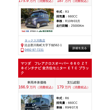
175.9
187
万円（消費税込）
万円（消費税込）
年式
：R3
排気量
：660CC
車検
：R10年03月
走行距離
：25000Km
タックス川島店
比企郡川島町大字下狢562-1
0492-97-7231
マツダ フレアクロスオーバー ６６０ ＺＴ
８インチナビ 全方位モニター ＥＴＣ ブラッ
ク
車両本体価格
支払総額
166.9
179
万円（消費税込）
万円（消費税込）
年式
：R6
排気量
：660CC
車検
：R9年07月