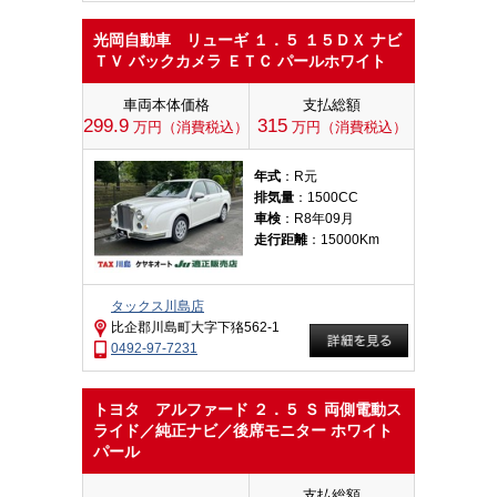
光岡自動車 リューギ １．５ １５ＤＸ ナビ
ＴＶ バックカメラ ＥＴＣ パールホワイト
車両本体価格
支払総額
299.9
315
万円（消費税込）
万円（消費税込）
年式
：R元
排気量
：1500CC
車検
：R8年09月
走行距離
：15000Km
タックス川島店
比企郡川島町大字下狢562-1
0492-97-7231
トヨタ アルファード ２．５ Ｓ 両側電動ス
ライド／純正ナビ／後席モニター ホワイト
パール
支払総額