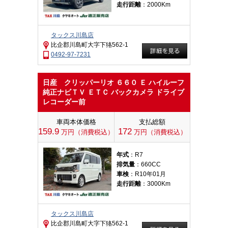
走行距離
：2000Km
タックス川島店
比企郡川島町大字下狢562-1
0492-97-7231
日産 クリッパーリオ ６６０ Ｅ ハイルーフ
純正ナビＴＶ ＥＴＣ バックカメラ ドライブ
レコーダー前
車両本体価格
支払総額
159.9
172
万円（消費税込）
万円（消費税込）
年式
：R7
排気量
：660CC
車検
：R10年01月
走行距離
：3000Km
タックス川島店
比企郡川島町大字下狢562-1