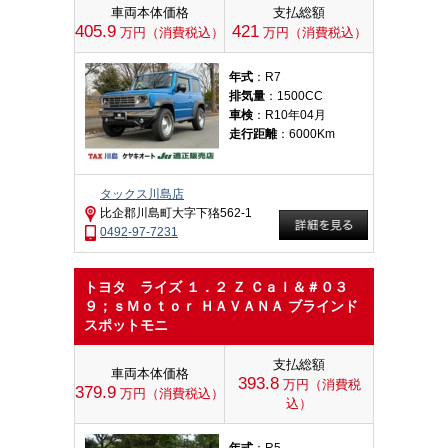
車両本体価格
支払総額
405.9
421
万円（消費税込）
万円（消費税込）
年式
：R7
排気量
：1500CC
車検
：R10年04月
走行距離
：6000Km
タックス川島店
比企郡川島町大字下狢562-1
0492-97-7231
トヨタ ライズ １．２ Ｚ Ｃａｌ＆＃０３
９；ｓＭｏｔｏｒ ＨＡＶＡＮＡ ブラインド
スポットモニ
支払総額
車両本体価格
393.8
万円（消費税
379.9
万円（消費税込）
込）