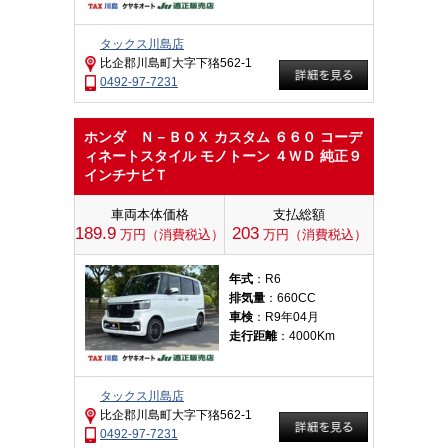
タックス川島店
比企郡川島町大字下狢562-1
0492-97-7231
ホンダ Ｎ－ＢＯＸ カスタム ６６０ コーデ
ィネートスタイル モノトーン ４ＷＤ 純正９
インチナビＴ
車両本体価格
支払総額
189.9
203
万円（消費税込）
万円（消費税込）
年式
：R6
排気量
：660CC
車検
：R9年04月
走行距離
：4000Km
タックス川島店
比企郡川島町大字下狢562-1
0492-97-7231