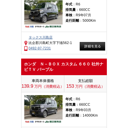
年式
：R6
排気量
：660CC
車検
：R9年07月
走行距離
：5000Km
タックス川島店
比企郡川島町大字下狢562-1
0492-97-7231
ホンダ Ｎ－ＢＯＸ カスタム ６６０ 社外ナ
ビＴＶ パープル
車両本体価格
支払総額
139.9
153
万円（消費税込）
万円（消費税込）
年式
：R6
排気量
：660CC
車検
：R9年03月
走行距離
：14000Km