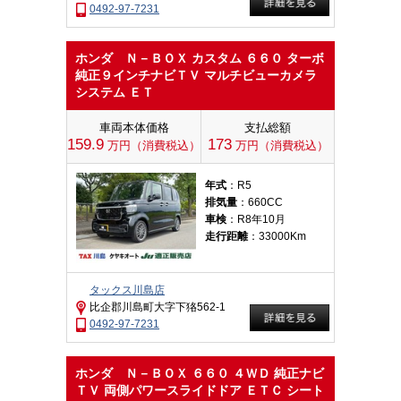
0492-97-7231
ホンダ Ｎ－ＢＯＸ カスタム ６６０ ターボ
純正９インチナビＴＶ マルチビューカメラ
システム ＥＴ
車両本体価格
支払総額
159.9
173
万円（消費税込）
万円（消費税込）
年式
：R5
排気量
：660CC
車検
：R8年10月
走行距離
：33000Km
タックス川島店
比企郡川島町大字下狢562-1
0492-97-7231
ホンダ Ｎ－ＢＯＸ ６６０ ４ＷＤ 純正ナビ
ＴＶ 両側パワースライドドア ＥＴＣ シート