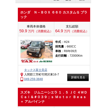
ホンダ Ｎ－ＢＯＸ ６６０ カスタムＧ ブラ
ック
車両本体価格
支払総額
59.9
64.9
万円（消費税込）
万円（消費税込）
年式
：H24
排気量
：660CC
車検
：R8年09月
走行距離
：72000Km
タックス富士見店
入間郡三芳町竹間沢東16-7
049-259-3848
スズキ ジムニーシエラ １．５ ＪＣ ４ＷＤ
Ｃａｌ＆＃０３９；ｓ Ｍｏｔｏｒ Ｂｅａｓ
＋ アルパインナ