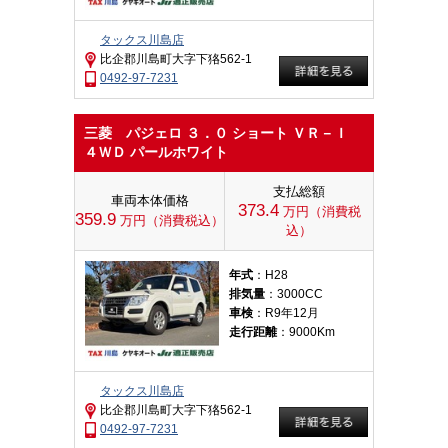
タックス川島店
比企郡川島町大字下狢562-1
0492-97-7231
三菱 パジェロ ３．０ ショート ＶＲ－Ｉ
４ＷＤ パールホワイト
支払総額
車両本体価格
373.4
万円（消費税
359.9
万円（消費税込）
込）
年式
：H28
排気量
：3000CC
車検
：R9年12月
走行距離
：9000Km
タックス川島店
比企郡川島町大字下狢562-1
0492-97-7231