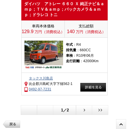
ダイハツ アトレー ６６０ Ｘ 純正ナビ＆ａ
ｍｐ；ＴＶ＆ａｍｐ；バックカメラ＆ａｍ
ｐ；ドラレコ トニ
車両本体価格
支払総額
129.9
140
万円（消費税込）
万円（消費税込）
年式
：R4
排気量
：660CC
車検
：R10年06月
走行距離
：42000Km
タックス川島店
比企郡川島町大字下狢562-1
0492-97-7231
1／2