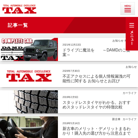
t
記事一覧
o
g
g
お知らせ
車種情報
l
2021年12月22日
e
ドライブに魔法を ～DAMDのご提
n
案～
a
v
i
お知らせ
g
2026年7月30日
a
不正アクセスによる個人情報漏洩の可
t
能性に関する お知らせとお詫び
i
o
n
カーライフ
2019年2月5日
スタッドレスタイヤがわかる。おすす
めスタッドレスタイヤの特徴比較
新古車
カーライフ
2018年5月14日
新古車のメリット・デメリットまるわ
かり！購入先の選び方から注意点まで
完全解説