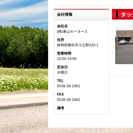
タッ
会社情報
会社名
(株)東山モータース
住所
静岡県磐田市小立野320-1
営業時間
10:00-19:00
定休日
木曜日
TEL
0538-39-1661
FAX
0538-39-1662
備考