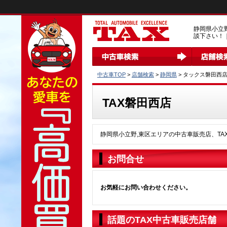
静岡県小立
談下さい！｜
中古車TOP
>
店舗検索
>
静岡県
> タックス磐田西店
TAX磐田西店
静岡県小立野,東区エリアの中古車販売店、TA
お問合せ
お気軽にお問い合わせください。
話題のTAX中古車販売店舗