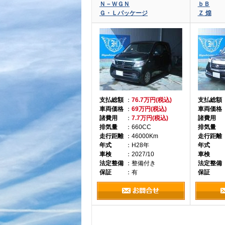
Ｎ－ＷＧＮ
ｂＢ
Ｇ・Ｌパッケージ
Ｚ 煌
支払総額
：
76.7万円(税込)
支払総額
車両価格
：
69万円(税込)
車両価格
諸費用
：
7.7万円(税込)
諸費用
排気量
：660CC
排気量
走行距離
：46000Km
走行距離
年式
：H28年
年式
車検
：2027/10
車検
法定整備
：整備付き
法定整備
保証
：有
保証