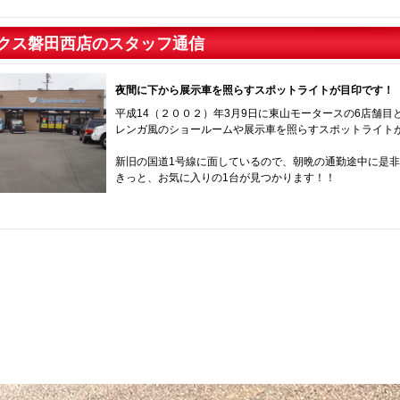
クス磐田西店のスタッフ通信
夜間に下から展示車を照らすスポットライトが目印です！
平成14（２００２）年3月9日に東山モータースの6店舗目
レンガ風のショールームや展示車を照らすスポットライト
新旧の国道1号線に面しているので、朝晩の通勤途中に是
きっと、お気に入りの1台が見つかります！！