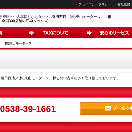
プライバシーポリシー
会社概要
野,東区の中古車探しならタックス磐田西店－(株)東山モータースにご相
全国300店舗のTAX(タックス)
｜(株)東山モータース
X磐田西店／(株)東山モータース。探しの中古車を多く取り扱っております。
0538-39-1661