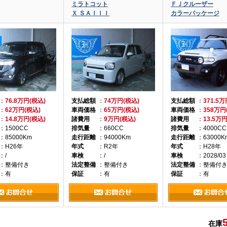
ミラトコット
ＦＪクルーザー
Ｘ ＳＡＩＩＩ
カラーパッケージ
：
76.8万円(税込)
支払総額
：
74万円(税込)
支払総額
：
371.5
：
62万円(税込)
車両価格
：
65万円(税込)
車両価格
：
358万円
：
14.8万円(税込)
諸費用
：
9万円(税込)
諸費用
：
13.5万
：1500CC
排気量
：660CC
排気量
：4000CC
：85000Km
走行距離
：94000Km
走行距離
：63000K
：H26年
年式
：R2年
年式
：H28年
：/
車検
：/
車検
：2028/03
：整備付き
法定整備
：整備付き
法定整備
：整備付
：有
保証
：有
保証
：有
在庫