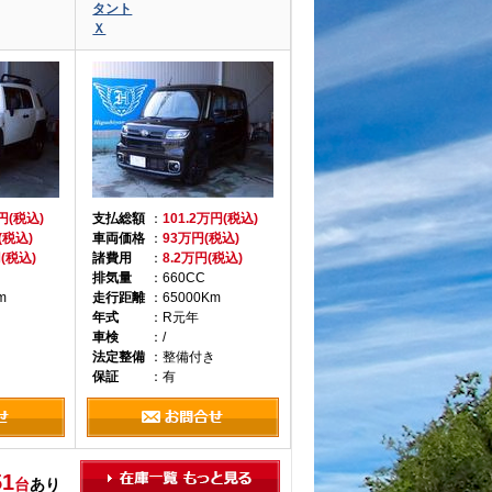
タント
Ｘ
万円(税込)
支払総額
：
101.2万円(税込)
(税込)
車両価格
：
93万円(税込)
円(税込)
諸費用
：
8.2万円(税込)
排気量
：660CC
m
走行距離
：65000Km
年式
：R元年
車検
：/
き
法定整備
：整備付き
保証
：有
51
台
あり