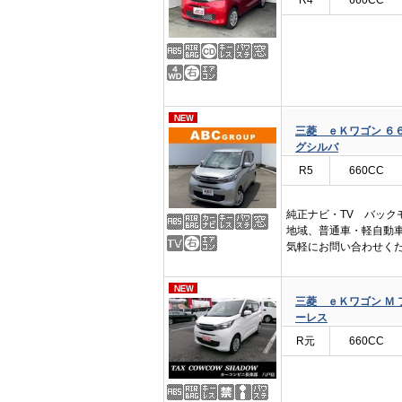
R4
660CC
三菱 ｅＫワゴン ６６
グシルバ
R5
660CC
純正ナビ・TV バック
地域、普通車・軽自動
気軽にお問い合わせく
三菱 ｅＫワゴン Ｍ 
ーレス
R元
660CC