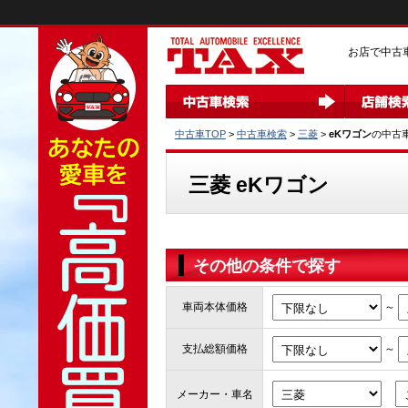
お店で中古
中古車TOP
>
中古車検索
>
三菱
>
eKワゴン
の中古
三菱 eKワゴン
その他の条件で探す
～
車両本体価格
～
支払総額価格
メーカー・車名