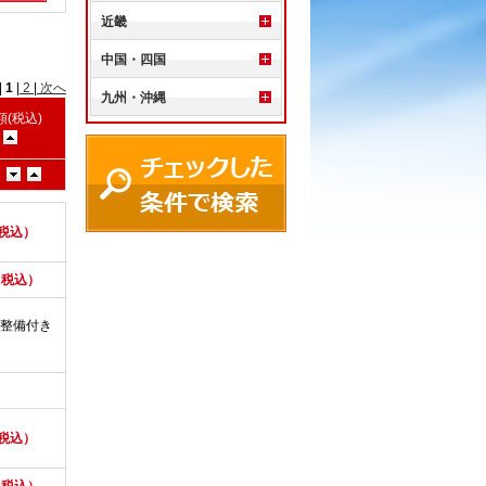
近畿
中国・四国
|
1
|
2
|
次へ
九州・沖縄
(税込)
)
（税込）
（税込）
整備付き
（税込）