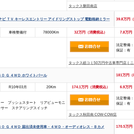
タックス磐田南店
ナビ ＴＶ キーレスエントリー アイドリングストップ 電動格納ミラー
39.8万円
車検整備付
78000Km
32万円（消費税込）
7.8万
法定整備
：
保証
：有
タックス総コミ50万円中古車専門店ミ
181万円
０ Ｇ ４ＷＤ ホワイトパール
R10年03月
20Km
174.1万円（消費税込）
6.9万
法定整備
：
キー プッシュスタート リアビューモニ
保証
：有
ンサー ステアリングスイッチ
タックス秋田南 COW-COW店
170.5万
６０ Ｇ ４ＷＤ 届出済未使用車・４ＷＤ・オーディオレス・Ｂカメ