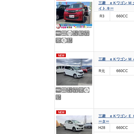
三菱 ｅＫワゴン Ｍ
イト キー
R3
660CC
三菱 ｅＫワゴン Ｍ
R元
660CC
三菱 ｅＫワゴン Ｅ 
ーター
H28
660CC