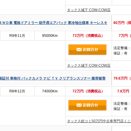
タックス城下 COW-COW店
４ＷＤ車 電格ドアミラー 助手席エアバック 寒冷地仕様車 キーレスキ
80万円（
R9年11月
95000Km
73万円（消費税込）
7万円
法定整備
：
保証
：有
タックス城下 COW-COW店
保証付 車検付 バックカメラ ナビ ＴＶ クリアランスソナー 衝突被害
79.8万円
R8年12月
74000Km
72万円（消費税込）
7.8万
法定整備
：
保証
：有
タックス総コミ50万円中古車専門店ミ