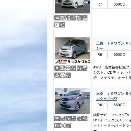
R7
660CC
三菱 ｅＫワゴン ６６
シー
R6
660CC
4WD！衝突被害軽減ブ
シスト、CDデッキ、バッ
続、ステリモ、オート
三菱 ｅＫワゴン ６
ンクＭ／ホワ
R6
660CC
純正ナビ（フルセグTV・
USB）バックカメラア
ートヒーター/オートラ
ー