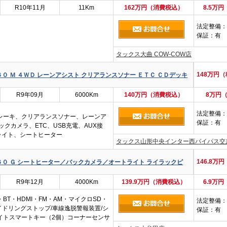
R10年11月
11Km
162万円（消費税込）
8.5万
法定整備
：
保証
：有
タックス大曲 COW-COW店
148万円
０ Ｍ ４ＷＤ レーンアシスト クリアランスソナー ＥＴＣ ＣＤデッキ
R9年09月
6000Km
140万円（消費税込）
8万円
法定整備
：
レーキ、クリアランスソナー、レーンア
保証
：有
クカメラ、ETC、USB充電、AUX接
ライト、シートヒーター
タックス山形中央インター西バイパス交
146.8万
６０ Ｇ シートヒーター／バックカメラ／オートライト ライラックピ
R9年12月
4000Km
139.9万円（消費税込）
6.9万
BT・HDMI・FM・AM・マイクロSD・
法定整備
：
イドリングストップ/車線逸脱警報装置/シ
保証
：有
イトスマートキー（2個）コーナーセンサ