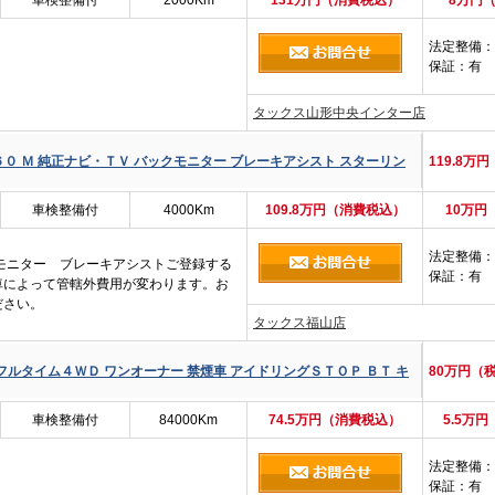
車検整備付
2000Km
131万円（消費税込）
8万円
法定整備
：
保証
：有
タックス山形中央インター店
０ Ｍ 純正ナビ・ＴＶ バックモニター ブレーキアシスト スターリン
119.8万
車検整備付
4000Km
109.8万円（消費税込）
10万円
法定整備
：
モニター ブレーキアシストご登録する
保証
：有
車によって管轄外費用が変わります。お
ださい。
タックス福山店
フルタイム４ＷＤ ワンオーナー 禁煙車 アイドリングＳＴＯＰ ＢＴ キ
80万円（
車検整備付
84000Km
74.5万円（消費税込）
5.5万
法定整備
：
保証
：有