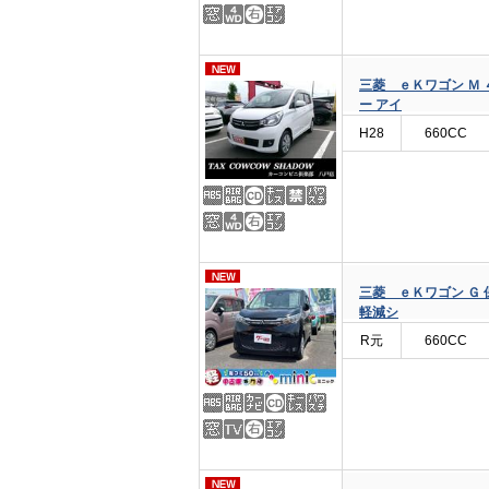
三菱 ｅＫワゴン Ｍ 
ー アイ
H28
660CC
三菱 ｅＫワゴン Ｇ 
軽減シ
R元
660CC