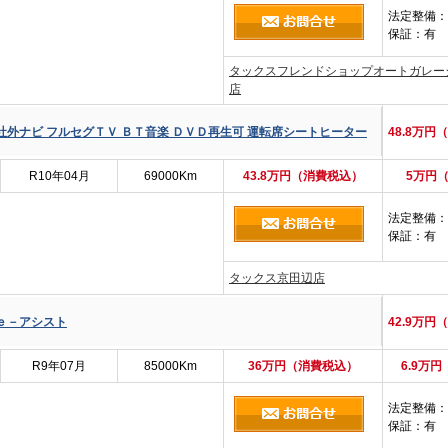
法定整備
：
保証
：有
タックスフレンドショップオートガレー
店
社外ナビ フルセグＴＶ ＢＴ音楽 ＤＶＤ再生可 運転席シートヒーター
48.8万円
R10年04月
69000Km
43.8万円（消費税込）
5万円
法定整備
：
保証
：有
タックス京田辺店
 ｅ－アシスト
42.9万円
R9年07月
85000Km
36万円（消費税込）
6.9万
法定整備
：
保証
：有