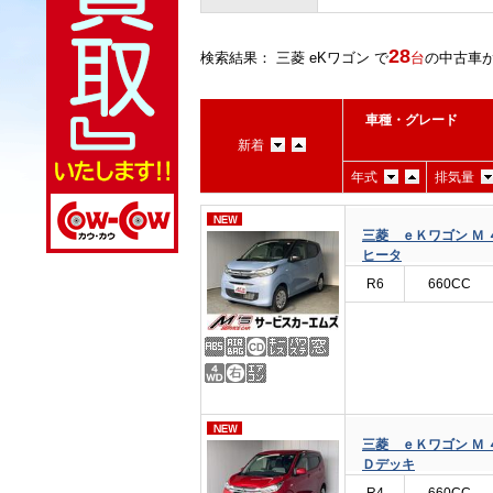
28
検索結果： 三菱 eKワゴン で
台
の中古車が
車種・グレード
新着
年式
排気量
三菱 ｅＫワゴン Ｍ 
ヒータ
R6
660CC
三菱 ｅＫワゴン Ｍ 
Ｄデッキ