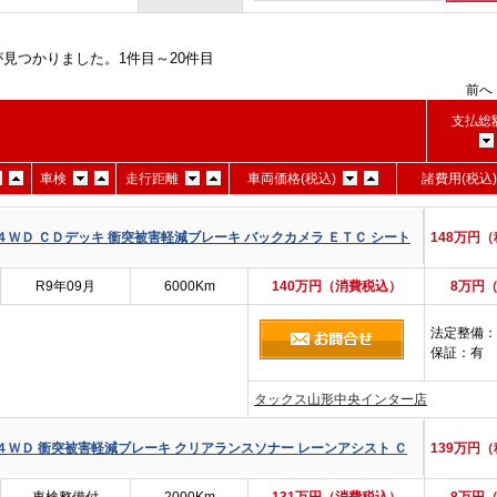
見つかりました。1件目～20件目
前へ 
支払総額
車検
走行距離
車両価格(税込)
諸費用(税込
４ＷＤ ＣＤデッキ 衝突被害軽減ブレーキ バックカメラ ＥＴＣ シート
148万円
R9年09月
6000Km
140万円（消費税込）
8万円
法定整備
：
保証
：有
タックス山形中央インター店
４ＷＤ 衝突被害軽減ブレーキ クリアランスソナー レーンアシスト Ｃ
139万円