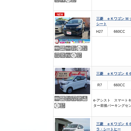
三菱 ｅＫワゴン Ｍ 
シート
H27
660CC
三菱 ｅＫワゴン ６６
R7
660CC
e-アシスト スマート
ター前後パーキングセ
三菱 ｅＫワゴン ６
ラ・シートヒー