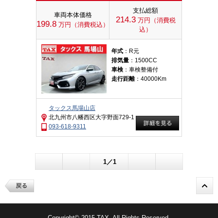
支払総額
車両本体価格
214.3
万円（消費税
199.8
万円（消費税込）
込）
年式
：R元
排気量
：1500CC
車検
：車検整備付
走行距離
：40000Km
タックス馬場山店
北九州市八幡西区大字野面729-1
093-618-9311
1／1
Copyright© 2015 TAX. All Rights Reserved.