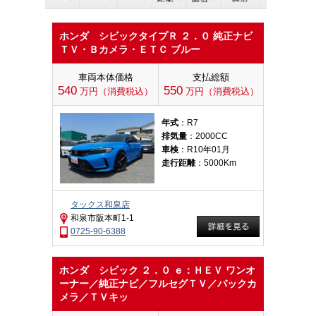
ホンダ シビックタイプＲ ２．０ 純正ナビ
ＴＶ・Ｂカメラ・ＥＴＣ ブルー
車両本体価格
支払総額
540
550
万円（消費税込）
万円（消費税込）
年式
：R7
排気量
：2000CC
車検
：R10年01月
走行距離
：5000Km
タックス和泉店
和泉市阪本町1-1
0725-90-6388
ホンダ シビック ２．０ ｅ：ＨＥＶ ワンオ
ーナー／純正ナビ／フルセグＴＶ／バックカ
メラ／ＴＶキッ