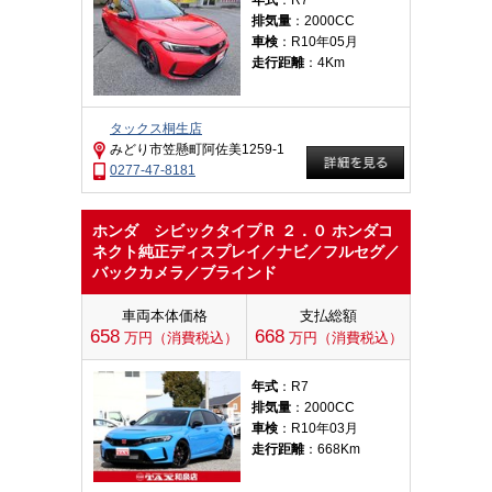
年式
：R7
排気量
：2000CC
車検
：R10年05月
走行距離
：4Km
タックス桐生店
みどり市笠懸町阿佐美1259-1
0277-47-8181
ホンダ シビックタイプＲ ２．０ ホンダコ
ネクト純正ディスプレイ／ナビ／フルセグ／
バックカメラ／ブラインド
車両本体価格
支払総額
658
668
万円（消費税込）
万円（消費税込）
年式
：R7
排気量
：2000CC
車検
：R10年03月
走行距離
：668Km