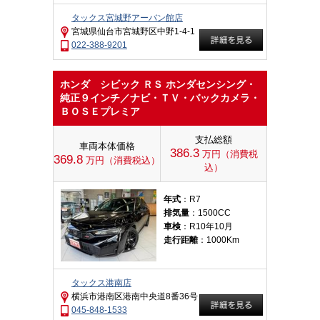
タックス宮城野アーバン館店
宮城県仙台市宮城野区中野1-4-1
022-388-9201
ホンダ シビック ＲＳ ホンダセンシング・
純正９インチ／ナビ・ＴＶ・バックカメラ・
ＢＯＳＥプレミア
支払総額
車両本体価格
386.3
万円（消費税
369.8
万円（消費税込）
込）
年式
：R7
排気量
：1500CC
車検
：R10年10月
走行距離
：1000Km
タックス港南店
横浜市港南区港南中央道8番36号
045-848-1533