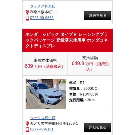
タックス和泉店
和泉市阪本町1-1
0725-90-6388
ホンダ シビック タイプＲ レーシングブラ
ックパッケージ 登録済未使用車 ホンダコネ
クトディスプレ
支払総額
車両本体価格
649.8
万円（消費税
639
万円（消費税込）
込）
年式
：R7
排気量
：2000CC
車検
：R10年08月
走行距離
：3Km
タックス桐生店
みどり市笠懸町阿佐美1259-1
0277-47-8181