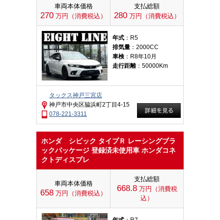
車両本体価格
支払総額
270
280
万円（消費税込）
万円（消費税込）
年式
：R5
排気量
：2000CC
車検
：R8年10月
走行距離
：50000Km
タックス神戸三宮店
神戸市中央区脇浜町2丁目4-15
078-221-3311
ホンダ シビック タイプＲ レーシングブラ
ックパッケージ 登録済未使用車 ホンダコネ
クトディスプレ
支払総額
車両本体価格
668.8
万円（消費税
658
万円（消費税込）
込）