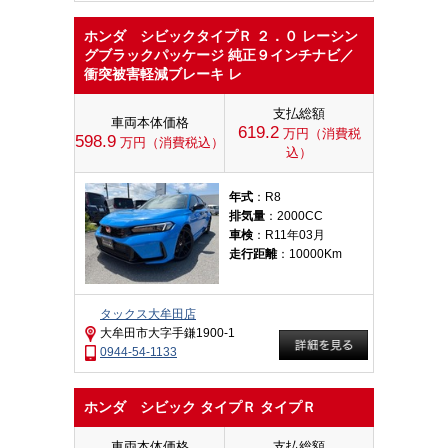
ホンダ シビックタイプＲ ２．０ レーシン
グブラックパッケージ 純正９インチナビ／
衝突被害軽減ブレーキ レ
支払総額
車両本体価格
619.2
万円（消費税
598.9
万円（消費税込）
込）
年式
：R8
排気量
：2000CC
車検
：R11年03月
走行距離
：10000Km
タックス大牟田店
大牟田市大字手鎌1900-1
0944-54-1133
ホンダ シビック タイプＲ タイプＲ
車両本体価格
支払総額