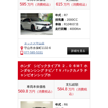
595
615
万円（消費税込）
万円（消費税込）
年式
：R7
排気量
：2000CC
車検
：R10年07月
走行距離
：4000Km
タックス守山店
守山市水保町1132-6
077-585-5331
ホンダ シビックタイプＲ ２．０ ６ＭＴ ホ
ンダセンシング ナビ／ＴＶ バックカメラ チ
ャンピオンシップホ
支払総額
車両本体価格
584.8
万円（消費税
569.8
万円（消費税込）
込）
年式
：R6