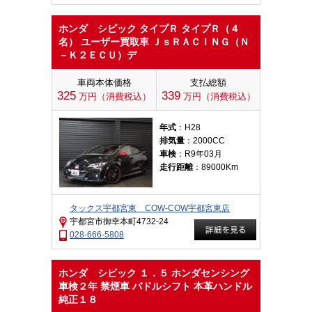
ホンダ シビック タイプＲ タイプＲ（４
名） ユーザー買取車 ＪｓＲＡＣＩＮＧ（Ｎ
－Ｋ２ＥＣＵ）デ
車両本体価格
支払総額
325
339
万円（消費税込）
万円（消費税込）
年式
：H28
排気量
：2000CC
車検
：R9年03月
走行距離
：89000Km
タックス宇都宮東 COW-COW宇都宮東店
宇都宮市御幸本町4732-24
028-666-5808
ホンダ シビック １．５ ホンダセンシング
車検２年 禁煙車 パドルシフト 本革ハンドル
純正１８