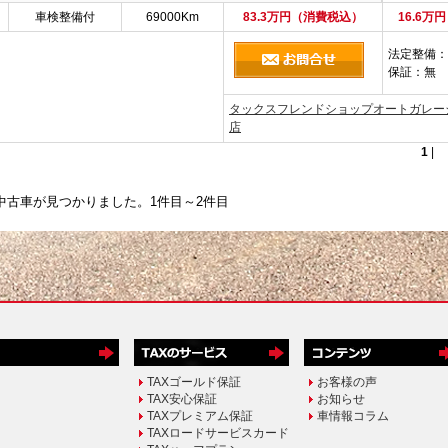
車検整備付
69000Km
83.3万円（消費税込）
16.6万
法定整備
：
保証
：無
タックスフレンドショップオートガレー
店
1
中古車が見つかりました。1件目～2件目
TAXゴールド保証
お客様の声
TAX安心保証
お知らせ
TAXプレミアム保証
車情報コラム
TAXロードサービスカード