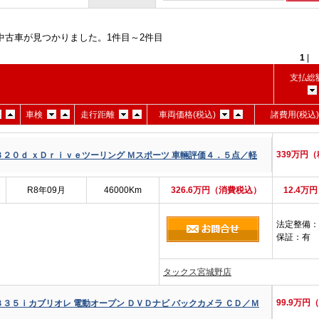
中古車が見つかりました。1件目～2件目
1
支払総額
車検
走行距離
車両価格(税込)
諸費用(税込
339万円
３２０ｄ ｘＤｒｉｖｅツーリング Ｍスポーツ 車輛評価４．５点／軽
R8年09月
46000Km
326.6万円（消費税込）
12.4万
法定整備
：
保証
：有
タックス宮城野店
99.9万円
３３５ｉカブリオレ 電動オープン ＤＶＤナビ バックカメラ ＣＤ／Ｍ