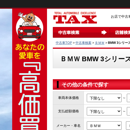
お店で中古
中古車TOP
>
中古車検索
>
ＢＭＷ
>
BMW 3シリー
ＢＭＷ BMW 3シリー
その他の条件で探す
～
車両本体価格
～
支払総額価格
メーカー・車名