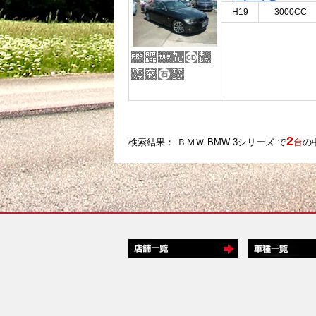
H19
3000CC
2
検索結果： ＢＭＷ BMW 3シリーズ で
台
の