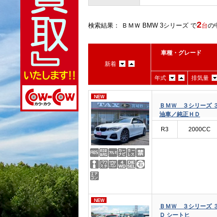
2
検索結果： ＢＭＷ BMW 3シリーズ で
台
の
車種・グレード
新着
年式
排気量
ＢＭＷ ３シリーズ 
油車／純正ＨＤ
R3
2000CC
ＢＭＷ ３シリーズ 
Ｄ シートヒ