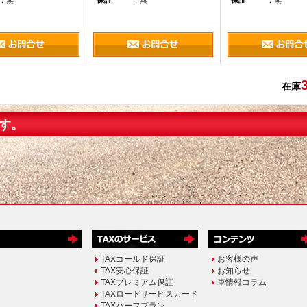
：無
保証
：無
保証
：無
在庫
す。
TAXゴールド保証
お客様の声
TAX安心保証
お知らせ
TAXプレミアム保証
車情報コラム
TAXロードサービスカード
TAXハーフプラン