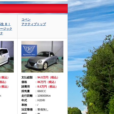
コペン
再生 Ｂｌ
アクティブトップ
ュージック
Ｄナ
円（税込）
支払総額
：
94.5万円（税込）
（税込）
価格
：
86万円（税込）
円（税込）
諸費用
：
8.5万円（税込）
排気量
：660CC
m
走行距離
：109000Km
年式
：H20年
車検
：/
法定整備
：整備無し