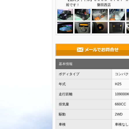
裕です！ 磐田西店
基本情報
ボディタイプ
コンパク
年式
H25
走行距離
109000
排気量
660CC
駆動
2WD
車検
車検なし