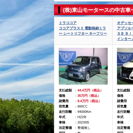
(株)東山モータースの中古車
ミラココア
オデッセ
ココアプラスＸ 電動格納ミラ
アブソルー
ー シートリフター キーフリー
ＳＢ Ｂｌ
インター
支払総額
：
44.4万円（税込）
支払総額
価格
：
36万円（税込）
価格
諸費用
：
8.4万円（税込）
諸費用
排気量
：660CC
排気量
走行距離
：94000Km
走行距離
年式
：H22年
年式
車検
：2023/05
車検
法定整備
：整備無し
法定整備