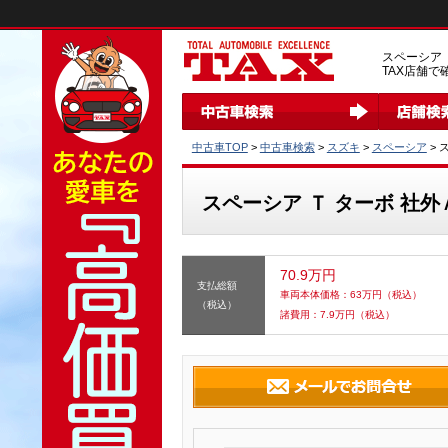
スペーシア 
TAX店舗で
中古車TOP
>
中古車検索
>
スズキ
>
スペーシア
> 
スペーシア Ｔ ターボ 社
70.9万円
支払総額
車両本体価格：
63
万円（税込）
（税込）
諸費用：
7.9
万円（税込）