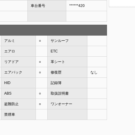
車台番号
******420
アルミ
○
サンルーフ
エアロ
ETC
リアドア
○
革シート
エアバック
○
修復歴
なし
HID
記録簿
ABS
○
取扱説明書
盗難防止
○
ワンオーナー
禁煙車