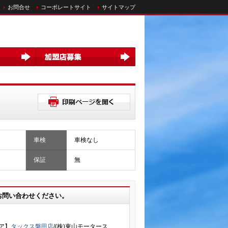
お問合せ
コーポレートサイト
サイトマップ
車検
車検なし
保証
無
お問い合わせください。
ア】
タックス磐田店
/(株)東山モータース