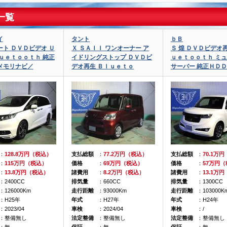
一覧
イ
タント
ｂＢ
ト ＤＶＤビデオ Ｕ
Ｘ ＳＡＩＩ ワンオーナー ア
Ｓ 煌 ＤＶＤビデオ
ｕｅｔｏｏｔｈ 純正
イドリングストップ ＤＶＤビ
ｕｅｔｏｏｔｈ ミ
メモリナビ／
デオ再生 Ｂｌｕｅｔｏ
サーバー 純正ＨＤ
：
128.8万円（税込）
支払総額
：
77.2万円（税込）
支払総額
：
70.1万
：
115万円（税込）
価格
：
69万円（税込）
価格
：
57万円
：
13.8万円（税込）
諸費用
：
8.2万円（税込）
諸費用
：
13.1万
：2400CC
排気量
：660CC
排気量
：1300CC
：126000Km
走行距離
：93000Km
走行距離
：103000K
：H25年
年式
：H27年
年式
：H24年
：2023/04
車検
：2024/04
車検
：/
：整備無し
法定整備
：整備無し
法定整備
：整備無し