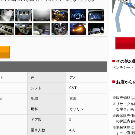
その他の
ベンチシート
ト
色
アオ
お店から
シフト
CVT
※販売価格は
Km
地域
東海
※リサイクル
燃料
ガソリン
な場合があ
※表示販売価
ドア数
5
の保証内容
※車輌状態に
乗車人数
4人
すので直接