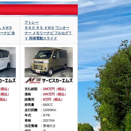
アトレー
ム ４ＷＤ
６６０ ＲＳ ４ＷＤ ワンオー
ーナビ 全
ナー メモリーナビ フルセグＴ
Ｖ 両側電動スライド
（税込）
支払総額
：
208万円（税込）
（税込）
価格
：
200万円（税込）
（税込）
諸費用
：
8万円（税込）
排気量
：660CC
走行距離
：11000Km
年式
：R7年
車検
：2027/04
法定整備
：整備付き