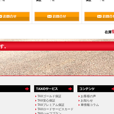
：有
保証
：有
保証
：有
在庫
す。
TAXゴールド保証
お客様の声
TAX安心保証
お知らせ
TAXプレミアム保証
車情報コラム
TAXロードサービスカード
TAXハーフプラン