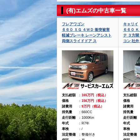
(有)エムズの中古車一覧
フレアワゴン
キャリイ
６６０ ＸＧ ４ＷＤ 衝突被害
６６０ 
軽減ブレーキ レーンアシスト
テ ３方開
両側スライドドア ス
コン 社
支払総額
：
165万円（税込）
支払総額
価格
：
156万円（税込）
価格
諸費用
：
9万円（税込）
諸費用
排気量
：660CC
排気量
走行距離
：1000Km
走行距離
年式
：R7年
年式
車検
：/
車検
法定整備
：整備付き
法定整備