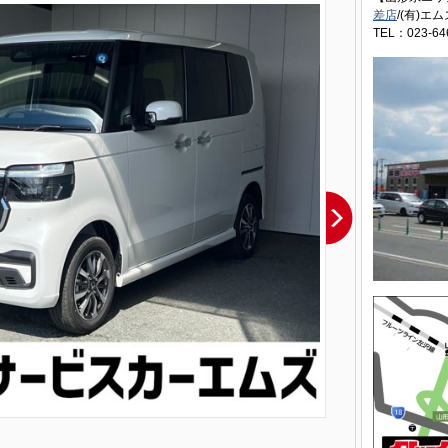
差店
/(有)エム
TEL：023-64
２４時間