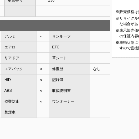
車台番号
******236
※販売価格は
※リサイクル
な場合があ
※表示販売価
の保証内容
アルミ
○
サンルーフ
※車輌状態に
エアロ
ETC
すので直接
リアドア
革シート
エアバック
○
修復歴
なし
HID
○
記録簿
ABS
○
取扱説明書
盗難防止
○
ワンオーナー
禁煙車