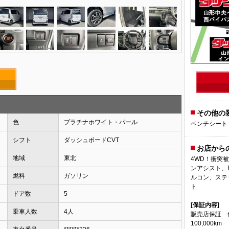
その他の
色
プラチナホワイト・パール
ベンチシート
シフト
ダッシュボードCVT
お店から
地域
東北
4WD！衝突
ンアシスト、
燃料
ガソリン
ルコン、ステリ
ト
ドア数
5
[保証内容]
乗車人数
4人
販売店保証 
100,000km