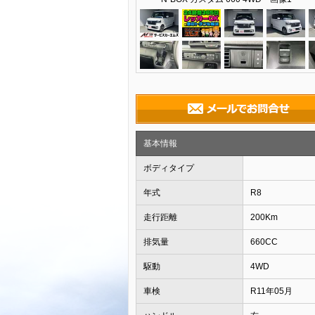
基本情報
ボディタイプ
年式
R8
走行距離
200Km
排気量
660CC
駆動
4WD
車検
R11年05月