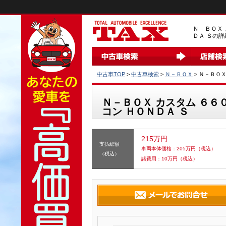
Ｎ－ＢＯＸ 
ＤＡ Ｓの詳
中古車TOP
>
中古車検索
>
Ｎ－ＢＯＸ
> Ｎ－ＢＯ
Ｎ－ＢＯＸ カスタム ６６
コン ＨＯＮＤＡ Ｓ
215万円
支払総額
車両本体価格：
205
万円（税込）
（税込）
諸費用：
10
万円（税込）