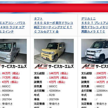
タフト
デリカミニ
ＫＣエアコン・パワス
６６０ Ｇターボ 前方ドラレコ
６６０ Ｔ プレミア
 ４ＷＤ ラジオ エア
純正フローティングナビ ＥＴ
前方ドラレコ メモリ
外１２インチ
Ｃ フルセグＴＶ 全
周囲カメラ ＥＴＣ
：
85万円（税込）
支払総額
：
148万円（税込）
支払総額
：
238万円
：
77万円（税込）
価格
：
139万円（税込）
価格
：
228万円
：
8万円（税込）
諸費用
：
9万円（税込）
諸費用
：
10万円
：660CC
排気量
：660CC
排気量
：660CC
：80000Km
走行距離
：42000Km
走行距離
：12000Km
：H29年
年式
：R2年
年式
：R6年
：2027/04
車検
：2027/09
車検
：/
：整備付き
法定整備
：整備付き
法定整備
：整備付き