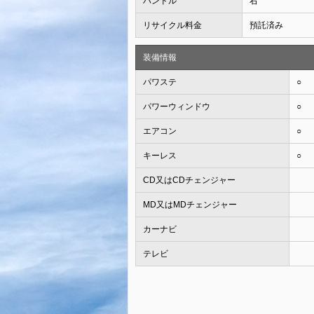
ハンドル
右
リサイクル料金
預託済み
装備情報
パワステ
○
パワーウィンドウ
○
エアコン
○
キーレス
○
CD又はCDチェンジャー
MD又はMDチェンジャー
カーナビ
テレビ