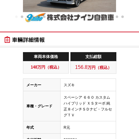
車両本体価格
支払総額
156.8
148
万円（税込）
万円（税込）
メーカー
スズキ
スペーシア ６６０ カスタム
ハイブリッド ＸＳターボ 純
車種・グレード
正８インチＳＤナビ・フルセ
グＴＶ
年式
R元