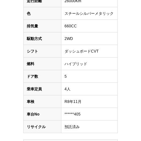
走行距離
26000Km
色
スチールシルバーメタリック
排気量
660CC
駆動方式
2WD
シフト
ダッシュボードCVT
燃料
ハイブリッド
ドア数
5
乗車定員
4人
車検
R8年11月
車台No
******405
リサイクル
預託済み