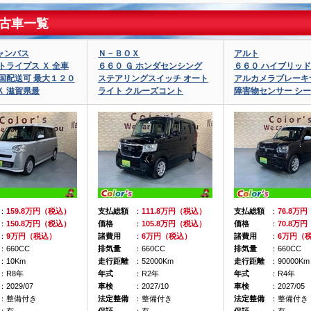
古車一覧
ャンバス
Ｎ－ＢＯＸ
アルト
トライプス Ｘ 全車
６６０ Ｇ ホンダセンシング
６６０ ハイブリッド
国配送可 最大１２０
ステアリングスイッチ オート
アルカメラブレーキ
Ｋ 滋賀県最
ライト クルーズコント
障害物センサー シー
：
159.8万円（税込）
支払総額
：
111.8万円（税込）
支払総額
：
76.8万
：
150.8万円（税込）
価格
：
105.8万円（税込）
価格
：
70.8万
：
9万円（税込）
諸費用
：
6万円（税込）
諸費用
：
6万円（
：660CC
排気量
：660CC
排気量
：660CC
：10Km
走行距離
：52000Km
走行距離
：90000Km
：R8年
年式
：R2年
年式
：R4年
：2029/07
車検
：2027/10
車検
：2027/05
：整備付き
法定整備
：整備付き
法定整備
：整備付き