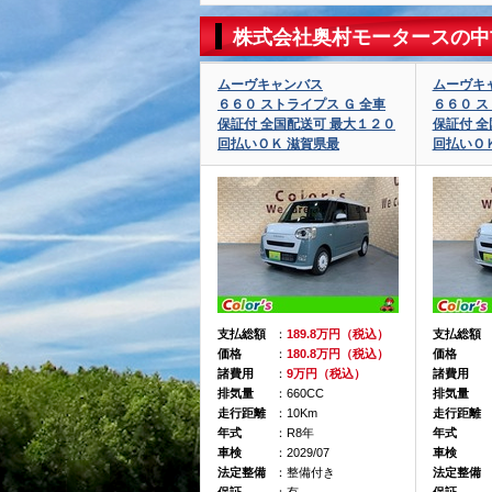
株式会社奥村モータースの中
ムーヴキャンバス
ムーヴキ
６６０ ストライプス Ｇ 全車
６６０ ス
保証付 全国配送可 最大１２０
保証付 全
回払いＯＫ 滋賀県最
回払いＯ
支払総額
：
189.8万円（税込）
支払総額
価格
：
180.8万円（税込）
価格
諸費用
：
9万円（税込）
諸費用
排気量
：660CC
排気量
走行距離
：10Km
走行距離
年式
：R8年
年式
車検
：2029/07
車検
法定整備
：整備付き
法定整備