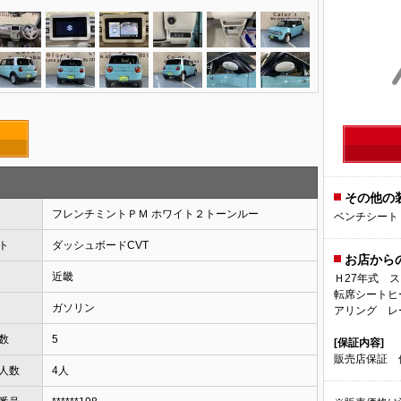
コン、エ
その他の
フレンチミントＰＭ ホワイト２トーンルー
ベンチシート
ト
ダッシュボードCVT
お店から
近畿
Ｈ27年式 
転席シートヒ
ガソリン
アリング レ
数
5
[保証内容]
販売店保証 保
人数
4人