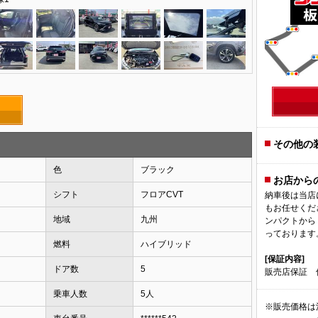
その他の
色
ブラック
お店から
シフト
フロアCVT
納車後は当店
もお任せくだ
地域
九州
ンパクトから
っております
燃料
ハイブリッド
[保証内容]
ドア数
5
販売店保証 保
乗車人数
5人
※販売価格は