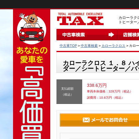
カローラク
トヒーター
中古車TOP
>
中古車検索
>
カローラクロス
> カロ
カローラクロス １．８ ハ
ダー／シートヒーター／バ
338.6万円
支払総額
車両本体価格：
328
万円（税込）
（税込）
諸費用：
10.6
万円（税込）