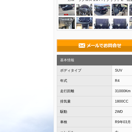
基本情報
ボディタイプ
SUV
年式
R4
走行距離
31000Km
排気量
1800CC
駆動
2WD
車検
R9年03月