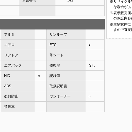
車台番号
******542
※リサイクル
な場合があ
※表示販売価
の保証内容
※車輌状態に
すので直接
アルミ
サンルーフ
エアロ
ETC
○
リアドア
革シート
エアバック
修復歴
なし
HID
○
記録簿
ABS
取扱説明書
盗難防止
ワンオーナー
○
禁煙車