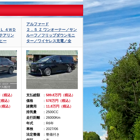
アルファード
Ｌ ４ＷＤ
２．５ Ｚ ワンオーナー／サン
テアリン
ルーフ／フリップダウンモニ
ヒー
ター／ワイヤレス充電／全
万円（税込）
支払総額
：
589.8万円（税込）
（税込）
価格
：
578万円（税込）
円（税込）
諸費用
：
11.8万円（税込）
排気量
：2500CC
走行距離
：26000Km
年式
：R6年
車検
：2027/06
法定整備
：整備付き