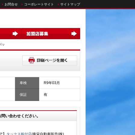
お問合せ
コーポレートサイト
サイトマップ
バッ
車検
R9年03月
保証
有
お問い合わせください。
ア】
タックス板付店
/泰栄自動車販売(株)