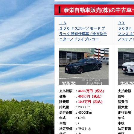
泰栄自動車販売(株)の中古車
ＩＳ
ＲＸ
３００ Ｆスポーツ モード ブ
５００ｈ 
ラック 特別仕様車／全方位モ
マンス ４
ニター／ドライブレコー
／ステア
支払総額
：
468.5万円（税込）
支払総額
価格
：
458万円（税込）
価格
諸費用
：
10.5万円（税込）
諸費用
排気量
：2000CC
排気量
走行距離
：45000Km
走行距離
年式
：R3年
年式
車検
：/
車検
法定整備
：整備付き
法定整備