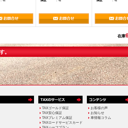
：有
保証
：有
保証
：有
在庫
す。
TAXゴールド保証
お客様の声
TAX安心保証
お知らせ
TAXプレミアム保証
車情報コラム
TAXロードサービスカード
TAXハーフプラン