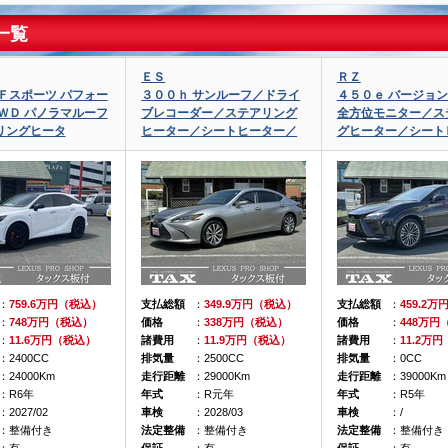
一覧
ＥＳ
ＲＺ
Ｆスポーツ パフォー
３００ｈ サンルーフ／ドライ
４５０ｅ バージョン
ＷＤ パノラマルーフ
ブレコーダー／ステアリング
全方位モニター／ス
リングヒータ
ヒーター／シートヒーター／
グヒーター／シート
：
759.6万円（税込）
支払総額
：
349.9万円（税込）
支払総額
：
459.2
：
748万円（税込）
価格
：
338万円（税込）
価格
：
448万円
：
11.6万円（税込）
諸費用
：
11.9万円（税込）
諸費用
：
11.2万
：2400CC
排気量
：2500CC
排気量
：0CC
：24000Km
走行距離
：29000Km
走行距離
：39000Km
：R6年
年式
：R元年
年式
：R5年
：2027/02
車検
：2028/03
車検
：/
：整備付き
法定整備
：整備付き
法定整備
：整備付き