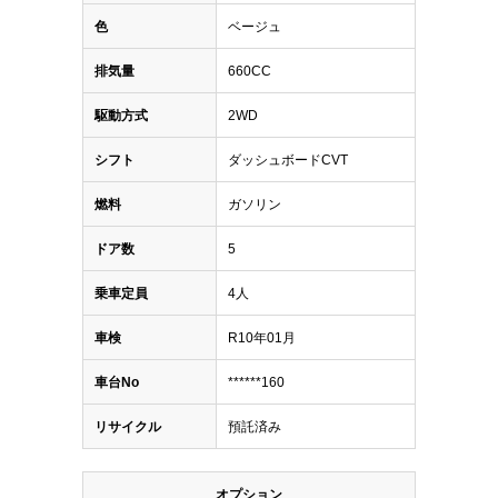
色
ベージュ
排気量
660CC
駆動方式
2WD
シフト
ダッシュボードCVT
燃料
ガソリン
ドア数
5
乗車定員
4人
車検
R10年01月
車台No
******160
リサイクル
預託済み
オプション