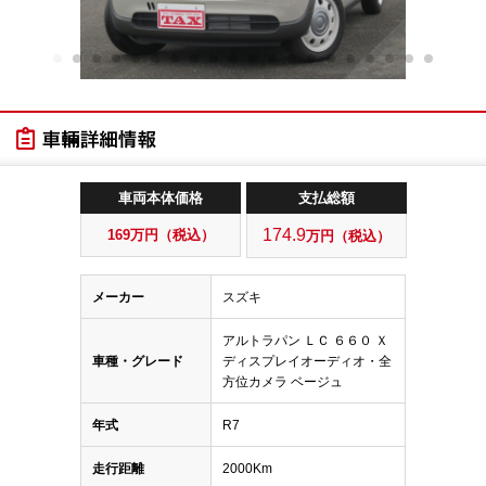
車両本体価格
支払総額
174.9
169
万円（税込）
万円（税込）
メーカー
スズキ
アルトラパン ＬＣ ６６０ Ｘ
車種・グレード
ディスプレイオーディオ・全
方位カメラ ベージュ
年式
R7
走行距離
2000Km