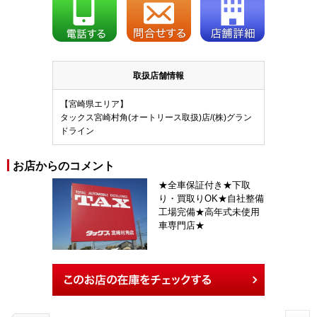
取扱店舗情報
【宮崎県エリア】
タックス宮崎村角(オートリース取扱)店/(株)グラン
ドライン
お店からのコメント
★全車保証付き★下取
り・買取りOK★自社整備
工場完備★高年式未使用
車専門店★