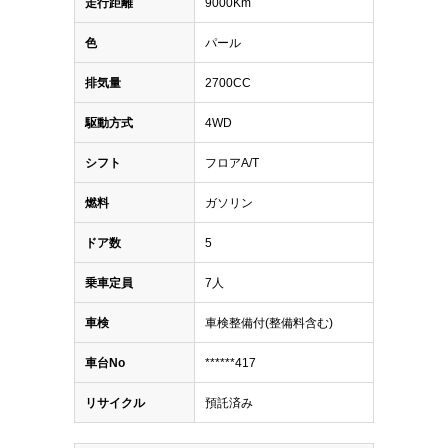
走行距離
9000Km
色
パール
排気量
2700CC
駆動方式
4WD
シフト
フロアA/T
燃料
ガソリン
ドア数
5
乗車定員
7人
車検
車検整備付(整備料含む)
車台No
******417
リサイクル
預託済み