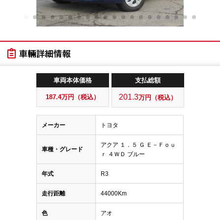
車両本体価格
支払総額
201.3
187.4
万円（税込）
万円（税込）
メーカー
トヨタ
アクア １．５ Ｇ Ｅ－Ｆｏｕ
車種・グレード
ｒ ４ＷＤ ブルー
年式
R3
走行距離
44000Km
色
アオ