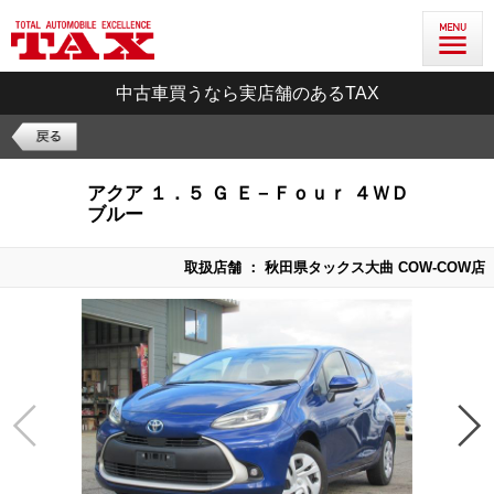
中古車買うなら実店舗のあるTAX
アクア １．５ Ｇ Ｅ－Ｆｏｕｒ ４ＷＤ
ブルー
取扱店舗 ： 秋田県タックス大曲 COW-COW店