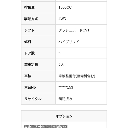
排気量
1500CC
駆動方式
4WD
シフト
ダッシュボードCVT
燃料
ハイブリッド
ドア数
5
乗車定員
5人
車検
車検整備付(整備料含む)
車台No
******153
リサイクル
預託済み
オプション