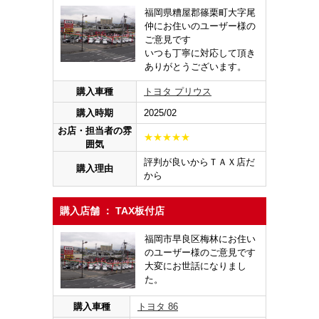
福岡県糟屋郡篠栗町大字尾
仲にお住いのユーザー様の
ご意見です
いつも丁寧に対応して頂き
ありがとうございます。
購入車種
トヨタ プリウス
購入時期
2025/02
お店・担当者の雰
★★★★★
囲気
評判が良いからＴＡＸ店だ
購入理由
から
購入店舗 ： TAX板付店
福岡市早良区梅林にお住い
のユーザー様のご意見です
大変にお世話になりまし
た。
購入車種
トヨタ 86