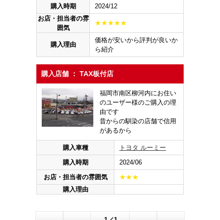
購入時期
2024/12
お店・担当者の雰
★★★★★
囲気
価格が安いから評判が良いか
購入理由
ら紹介
購入店舗 ： TAX板付店
福岡市南区柳河内にお住い
のユーザー様のご購入の理
由です
昔からの馴染の店舗で信用
があるから
購入車種
トヨタ ルーミー
購入時期
2024/06
お店・担当者の雰囲気
★★★
購入理由
1／1