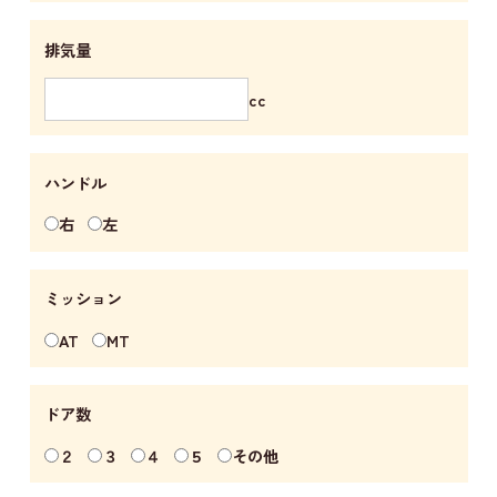
排気量
cc
ハンドル
右
左
ミッション
AT
MT
ドア数
２
３
４
５
その他