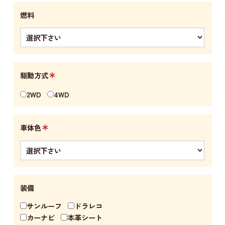
燃料
＊
駆動方式
2WD
4WD
＊
車体色
装備
サンルーフ
ドラレコ
カーナビ
本革シート