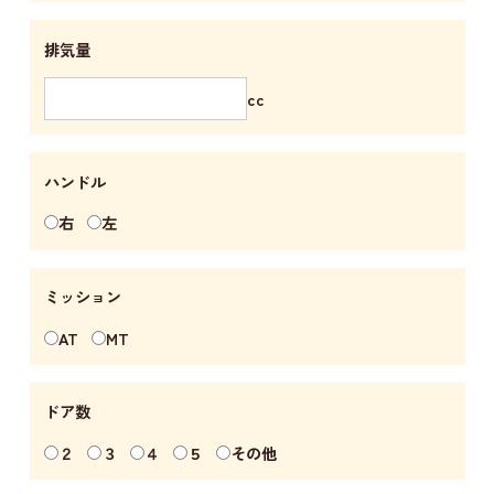
排気量
cc
ハンドル
右
左
ミッション
AT
MT
ドア数
２
３
４
５
その他