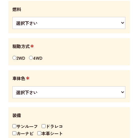
燃料
＊
駆動方式
2WD
4WD
＊
車体色
装備
サンルーフ
ドラレコ
カーナビ
本革シート