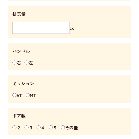
排気量
cc
ハンドル
右
左
ミッション
AT
MT
ドア数
２
３
４
５
その他