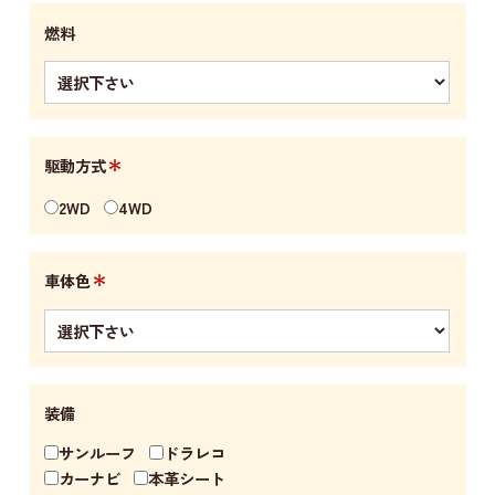
燃料
＊
駆動方式
2WD
4WD
＊
車体色
装備
サンルーフ
ドラレコ
カーナビ
本革シート