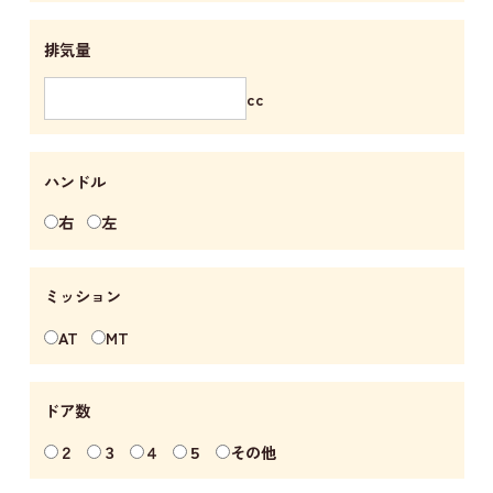
排気量
cc
ハンドル
右
左
ミッション
AT
MT
ドア数
２
３
４
５
その他