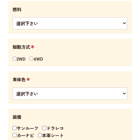
燃料
＊
駆動方式
2WD
4WD
＊
車体色
装備
サンルーフ
ドラレコ
カーナビ
本革シート