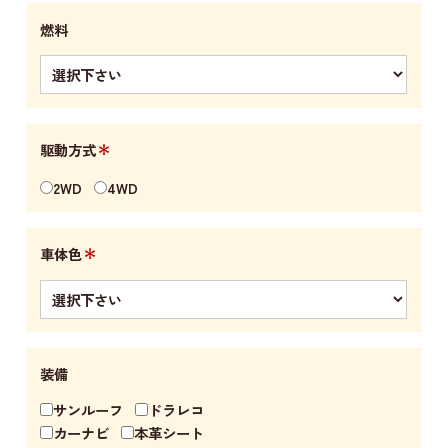
燃料
＊
駆動方式
2WD
4WD
＊
車体色
装備
サンルーフ
ドラレコ
カーナビ
本革シート