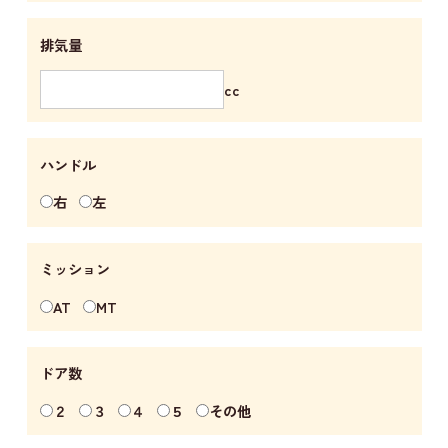
排気量
cc
ハンドル
右
左
ミッション
AT
MT
ドア数
２
３
４
５
その他