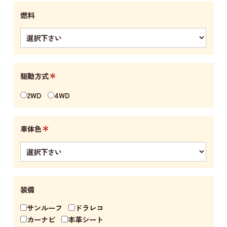
燃料
＊
駆動方式
2WD
4WD
＊
車体色
装備
サンルーフ
ドラレコ
カーナビ
本革シート