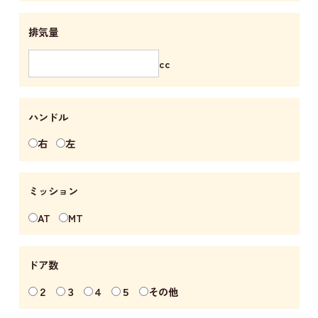
排気量
cc
ハンドル
右
左
ミッション
AT
MT
ドア数
２
３
４
５
その他