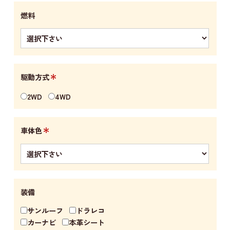
燃料
＊
駆動方式
2WD
4WD
＊
車体色
装備
サンルーフ
ドラレコ
カーナビ
本革シート