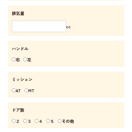
排気量
cc
ハンドル
右
左
ミッション
AT
MT
ドア数
２
３
４
５
その他