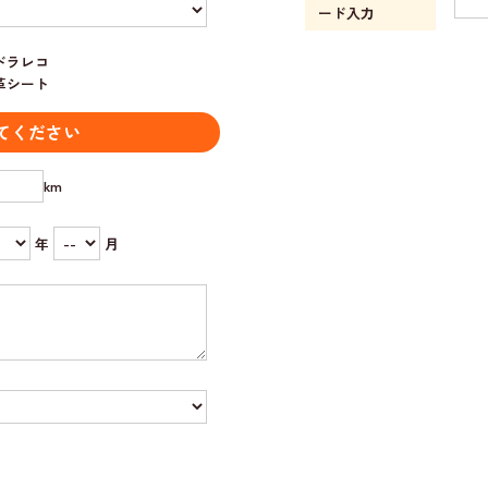
ード入力
ドラレコ
革シート
てください
km
年
月