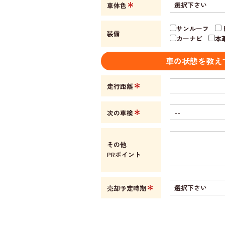
＊
車体色
サンルーフ
装備
カーナビ
本
車の状態を教え
＊
走行距離
＊
次の車検
その他
PRポイント
＊
売却予定時期