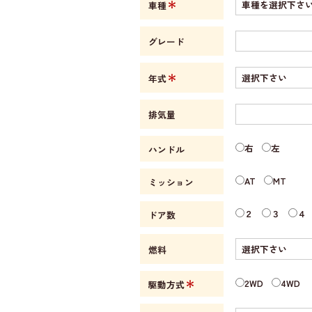
＊
車種
グレード
＊
年式
排気量
右
左
ハンドル
AT
MT
ミッション
２
３
４
ドア数
燃料
＊
2WD
4WD
駆動方式