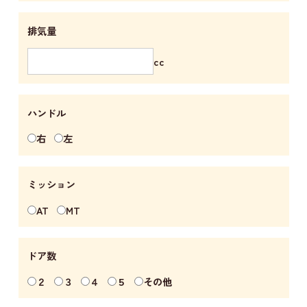
排気量
cc
ハンドル
右
左
ミッション
AT
MT
ドア数
２
３
４
５
その他