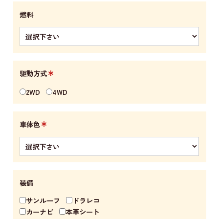
燃料
＊
駆動方式
2WD
4WD
＊
車体色
装備
サンルーフ
ドラレコ
カーナビ
本革シート