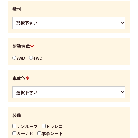
燃料
＊
駆動方式
2WD
4WD
＊
車体色
装備
サンルーフ
ドラレコ
カーナビ
本革シート