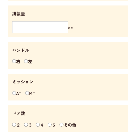
排気量
cc
ハンドル
右
左
ミッション
AT
MT
ドア数
２
３
４
５
その他