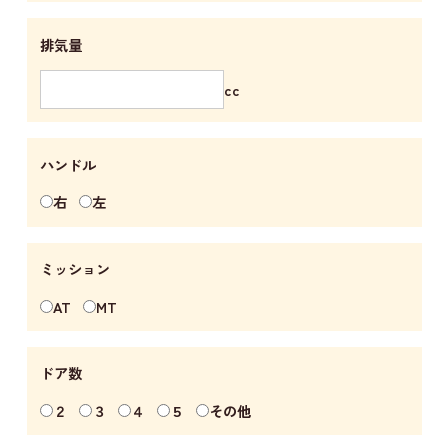
排気量
cc
ハンドル
右
左
ミッション
AT
MT
ドア数
２
３
４
５
その他