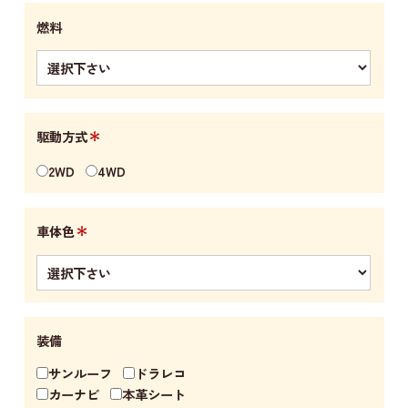
燃料
＊
駆動方式
2WD
4WD
＊
車体色
装備
サンルーフ
ドラレコ
カーナビ
本革シート