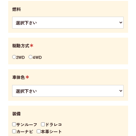
燃料
＊
駆動方式
2WD
4WD
＊
車体色
装備
サンルーフ
ドラレコ
カーナビ
本革シート