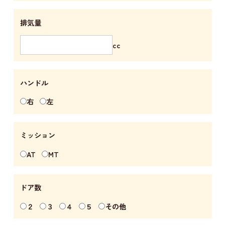
排気量
cc
ハンドル
右
左
ミッション
AT
MT
ドア数
２
３
４
５
その他