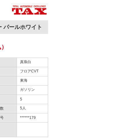
ー パールホワイト
込）
真珠白
フロアCVT
東海
ガソリン
5
5人
数
号
******179