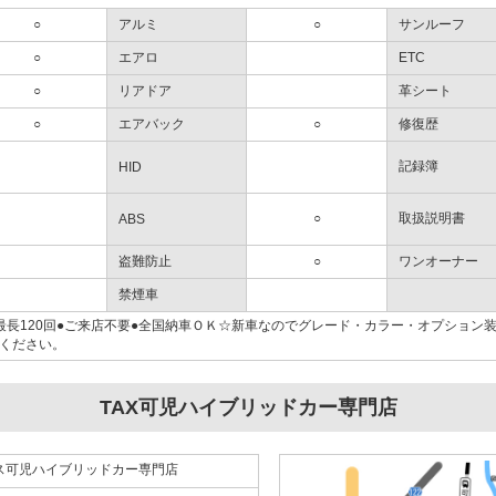
○
アルミ
○
サンルーフ
○
エアロ
ETC
○
リアドア
革シート
○
エアバック
○
修復歴
記録簿
HID
○
取扱説明書
ABS
盗難防止
○
ワンオーナー
禁煙車
％●最長120回●ご来店不要●全国納車ＯＫ☆新車なのでグレード・カラー・オプション
ください。
TAX可児ハイブリッドカー専門店
ス可児ハイブリッドカー専門店