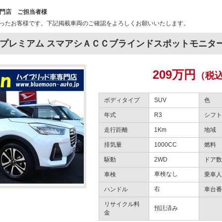
専門店 ご担当者様
なったお客様です。下記掲載車両のご確認をよろしくお願いいたします。
 プレミアム スマアシＡＣＣブラインドスポットモニタ
209万円
（税
ボディタイプ
SUV
色
年式
R3
シフト
走行距離
1Km
地域
排気量
1000CC
燃料
駆動
2WD
ドア数
車検なし
車検
乗車人
右
ハンドル
車台番
リサイクル料
預託済み
金