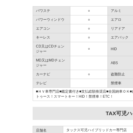
パワステ
○
アルミ
パワーウィンドウ
○
エアロ
エアコン
○
リアドア
キーレス
○
エアバック
CD又はCDチェン
○
HID
ジャー
MD又はMDチェン
ABS
ジャー
カーナビ
○
盗難防止
テレビ
禁煙車
■ＨＶ車専門店■鑑定書付き■支払総額推奨店■全国納車ＯＫ
トゥース！スマートキー！HID！禁煙車！ETC！
TAX可児
タックス可児ハイブリッドカー専門店
店舗名