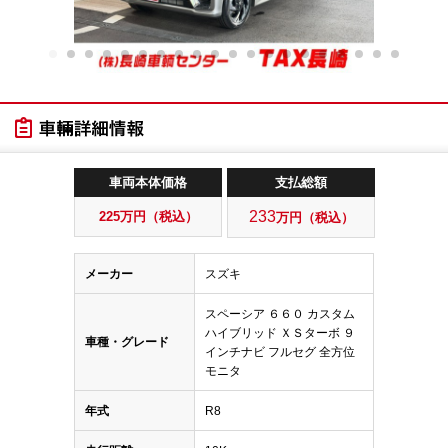
車両本体価格
支払総額
233
225
万円（税込）
万円（税込）
メーカー
スズキ
スペーシア ６６０ カスタム
ハイブリッド ＸＳターボ ９
車種・グレード
インチナビ フルセグ 全方位
モニタ
年式
R8