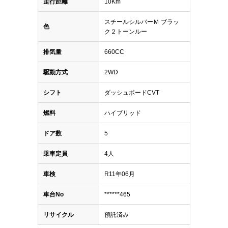
走行距離
10Km
スチールシルバーＭ ブラッ
色
ク２トーンルー
排気量
660CC
駆動方式
2WD
シフト
ダッシュボードCVT
燃料
ハイブリッド
ドア数
5
乗車定員
4人
車検
R11年06月
車台No
******465
リサイクル
預託済み