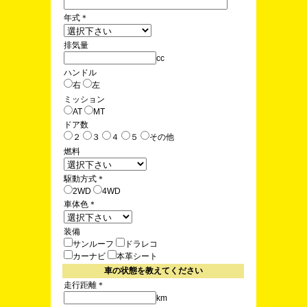
年式
＊
排気量
cc
ハンドル
右
左
ミッション
AT
MT
ドア数
２
３
４
５
その他
燃料
駆動方式
＊
2WD
4WD
車体色
＊
装備
サンルーフ
ドラレコ
カーナビ
本革シート
車の状態を教えてください
走行距離
＊
km